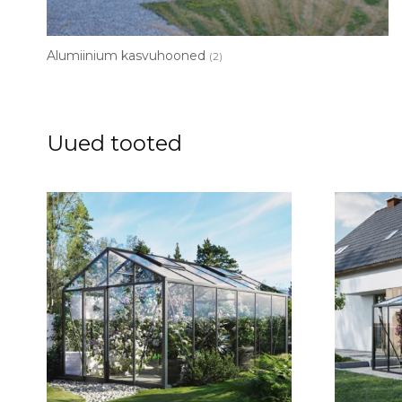
Alumiinium kasvuhooned
(2)
Uued tooted