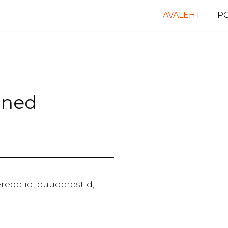
AVALEHT
P
oned
leredelid, puuderestid,