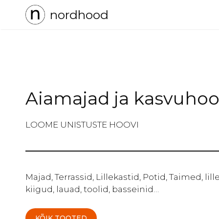
Skip
nordhood
to
content
Aiamajad ja kasvuho
LOOME UNISTUSTE HOOVI
Majad, Terrassid, Lillekastid, Potid, Taimed, lil
kiigud, lauad, toolid, basseinid…
KÕIK TOOTED